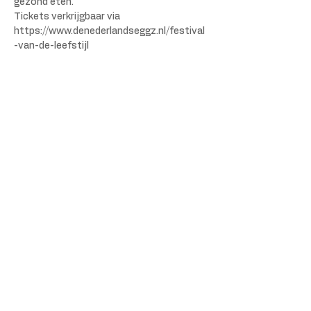
gezond eten.
Tickets verkrijgbaar via 
https://www.denederlandseggz.nl/festival
-van-de-leefstijl