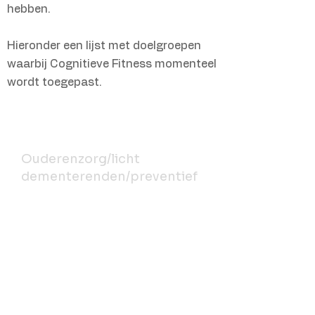
hebben.
Hieronder een lijst met doelgroepen
waarbij Cognitieve Fitness momenteel
wordt toegepast.
Ouderen
Ouderenzorg/licht
dementerenden/preventief
Naar mate we ouder worden,
zal ons lichaam en daarmee
onze hersenen steeds iets
minder goed functioneren.
Onderzoek wijst echter uit dat
we hier invloed op kunnen