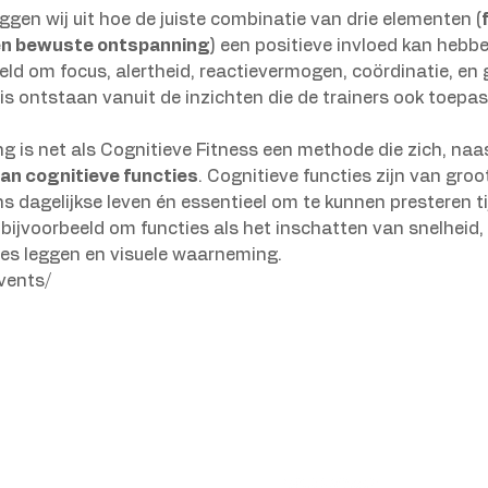
gen wij uit hoe de juiste combinatie van drie elementen (
 en bewuste ontspanning
) een positieve invloed kan hebbe
eeld om focus, alertheid, reactievermogen, coördinatie, en
s ontstaan vanuit de inzichten die de trainers ook toepas
 is net als Cognitieve Fitness een methode die zich, naas
an cognitieve functies
. Cognitieve functies zijn van gro
s dagelijkse leven én essentieel om te kunnen presteren ti
bijvoorbeeld om functies als het inschatten van snelheid,
aties leggen en visuele waarneming.
vents/
Body Brain Dynamics
E
info@cognitievefitnes