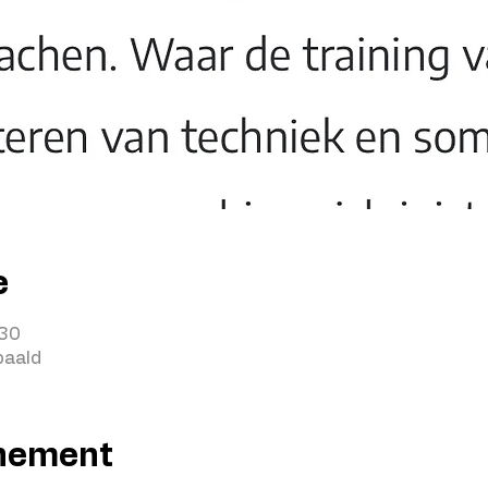
e
:30
paald
enement