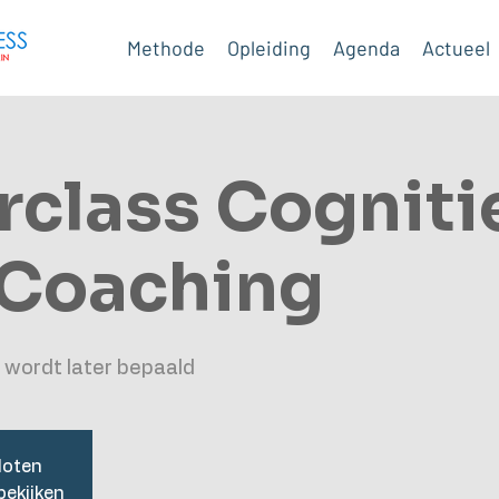
Methode
Opleiding
Agenda
Actueel
rclass Cogniti
 Coaching
 wordt later bepaald
loten
ekijken