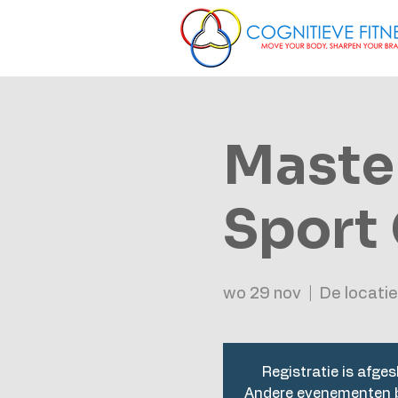
Maste
Sport
wo 29 nov
  |  
De locatie
Registratie is afges
Andere evenementen b