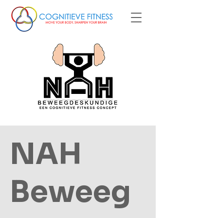
NAH
Beweeg