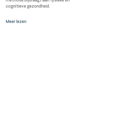
methode bijdraagt aan fysieke én 
cognitieve gezondheid.
Meer lezen