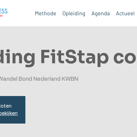
Methode
Opleiding
Agenda
Actueel
ing FitStap c
e Wandel Bond Nederland KWBN
loten
ekijken