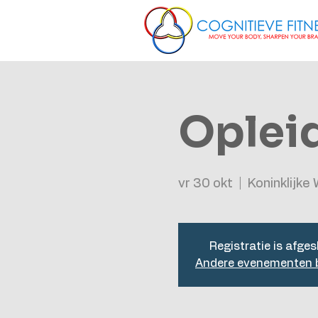
Opleid
vr 30 okt
  |  
Koninklijk
Registratie is afges
Andere evenementen b