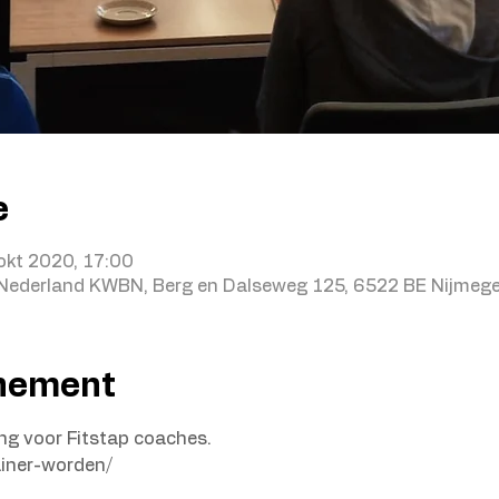
e
okt 2020, 17:00
 Nederland KWBN, Berg en Dalseweg 125, 6522 BE Nijmege
enement
ing voor Fitstap coaches.
ainer-worden/