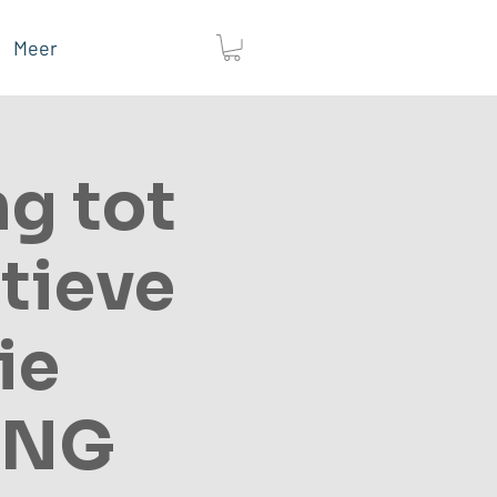
Meer
ng tot
tieve
ie
ING