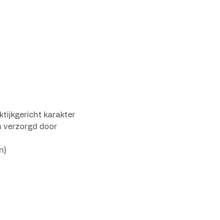
tijkgericht karakter 
 verzorgd door 
n)