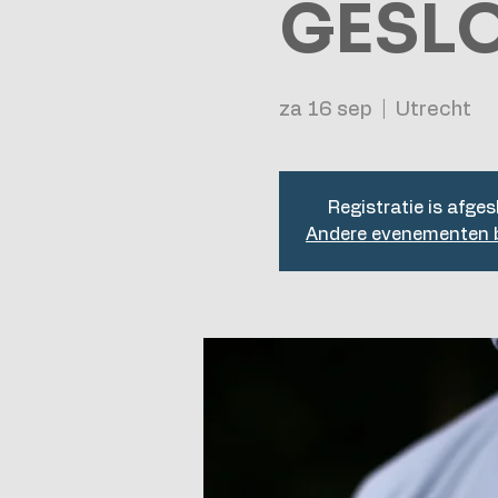
GESLO
za 16 sep
  |  
Utrecht
Registratie is afges
Andere evenementen b