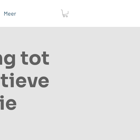
Meer
ng tot
tieve
ie