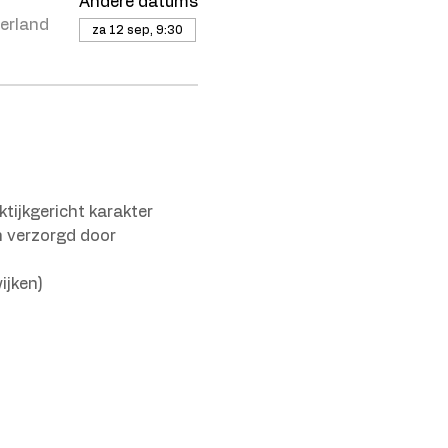
Andere datums
erland
za 12 sep, 9:30
tijkgericht karakter 
 verzorgd door 
ijken) 