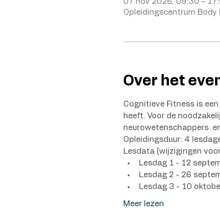
07 nov 2026, 09:30 – 17
Opleidingscentrum Body 
Over het ev
Cognitieve Fitness is een
heeft. Voor de noodzakel
neurowetenschappers  e
Opleidingsduur: 4 lesdage
Lesdata (wijzigingen voo
Lesdag 1 - 12 septem
Lesdag 2 - 26 septe
Lesdag 3 - 10 oktobe
Meer lezen