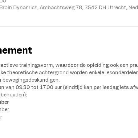
:00
Brain Dynamics, Ambachtsweg 78, 3542 DH Utrecht, Ned
enement
 actieve trainingsvorm, waardoor de opleiding ook een prak
ijke theoretische achtergrond worden enkele lesonderdelen
n bewegingsdeskundigen.
n van 09.30 tot 17.00 uur (eindtijd kan per lesdag iets afw
rbehouden):
ber 
mber
r