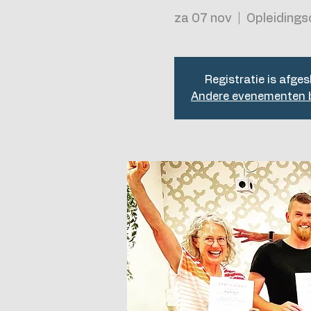
za 07 nov
  |  
Opleiding
Registratie is afges
Andere evenementen b