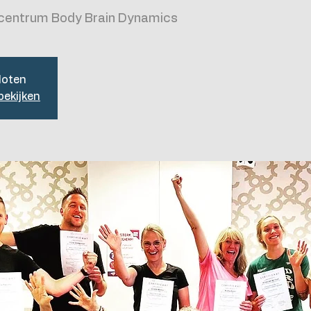
scentrum Body Brain Dynamics
loten
ekijken