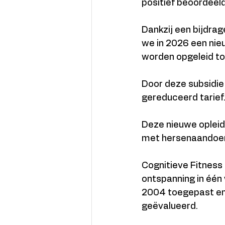
positief beoordeeld
Dankzij een bijdra
we in 2026 een nie
worden opgeleid tot
Door deze subsidie
gereduceerd tarief
Deze nieuwe opleid
met hersenaandoeni
Cognitieve Fitness
ontspanning in éé
2004 toegepast en i
geëvalueerd.