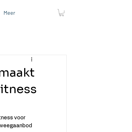
Meer
 maakt
itness
tness voor 
eweegaanbod 