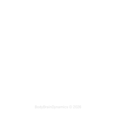
E
info@cognitievefitnes
Bedrijfsgegevens
KvK 54462193
BTW 851314910B01
IBAN NL64INGB0006071650 t
BIC INGBNL2A
Adres
Ambachtsweg 78
3542 DH Utrecht
BodyBrainDynamics © 2026