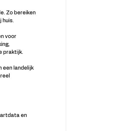
. Zo bereiken 
 huis.
en voor 
ing, 
 praktijk.
en landelijk 
reel 
tartdata en 