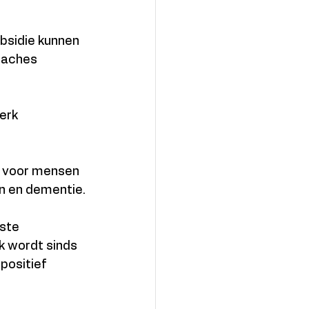
bsidie kunnen 
oaches 
erk 
d voor mensen 
n en dementie.
ste 
 wordt sinds 
positief 