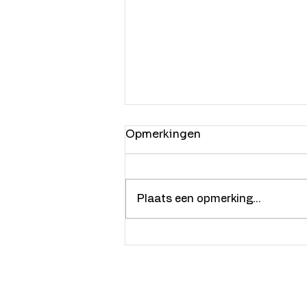
Opmerkingen
Plaats een opmerking...
Heliomare verwelkomt
zeven bevlogen
Cognitieve Fitness-
trainers
Home