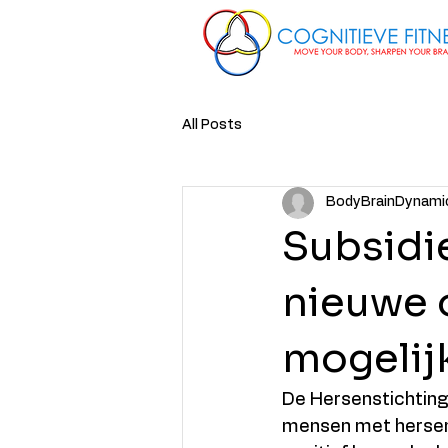
All Posts
BodyBrainDynami
Subsidi
nieuwe 
mogelij
De Hersenstichting
mensen met hersen