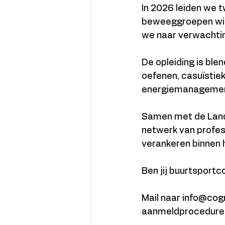
In 2026 leiden we t
beweeggroepen will
we naar verwachtin
De opleiding is blen
oefenen, casuïstiek 
energiemanagement, 
Samen met de Land
netwerk van profes
verankeren binnen h
Ben jij buurtsport
Mail naar info@cogn
aanmeldprocedure